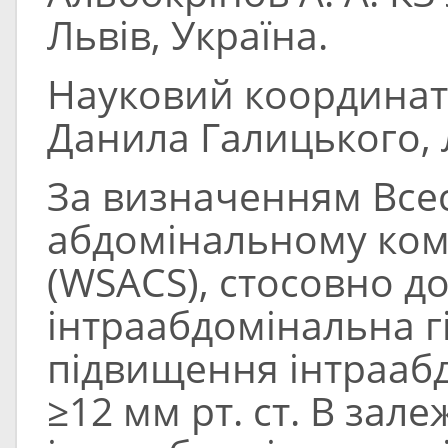
Львів, Україна.
Науковий координато
Данила Галицького, Л
За визначенням Всесв
абдомінальному ко
(WSACS), стосовно д
інтраабдомінальна гіп
підвищення інтраабд
≥12 мм рт. ст. В зале