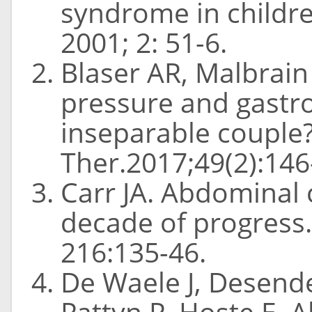
syndrome in childre
2001; 2: 51-6.
Blaser AR, Malbrai
pressure and gastro
inseparable couple?
Ther.2017;49(2):146
Carr JA. Abdominal
decade of progress.
216:135-46.
De Waele J, Desende
Pattyn P, Hoste E.