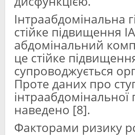
дисфункцією.
Інтраабдомінальна гі
стійке підвищення ІАТ
абдомінальний компа
це стійке підвищення
супроводжується ор
Проте даних про сту
інтраабдомінальної г
наведено [8].
Факторами ризику ро