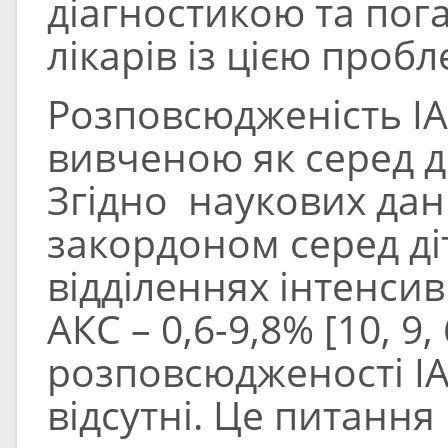
діагностикою та по
лікарів із цією пробле
Розповсюдженість ІА
вивченою як серед до
Згідно наукових дан
закордоном серед ді
відділеннях інтенсивн
АКС – 0,6-9,8% [10, 9,
розповсюдженості ІАГ
відсутні. Це питанн