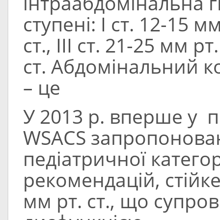
інтраабдомінальна г
ступені: I ст. 12-15 мм 
ст., III ст. 21-25 мм рт
ст. Абдомінальний 
– це
У 2013 р. вперше у 
WSACS запропонова
педіатричної категорі
рекомендацій, стійк
мм рт. ст., що супр