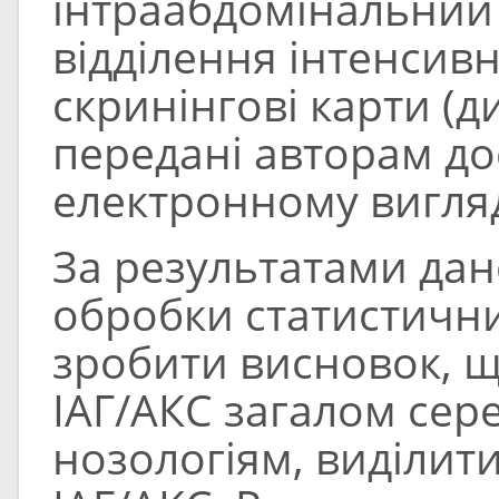
інтраабдомінальний т
відділення інтенсивн
скринінгові карти (д
передані авторам д
електронному вигляд
За результатами дан
обробки статистичн
зробити висновок, 
ІАГ/АКС загалом серед
нозологіям, виділит