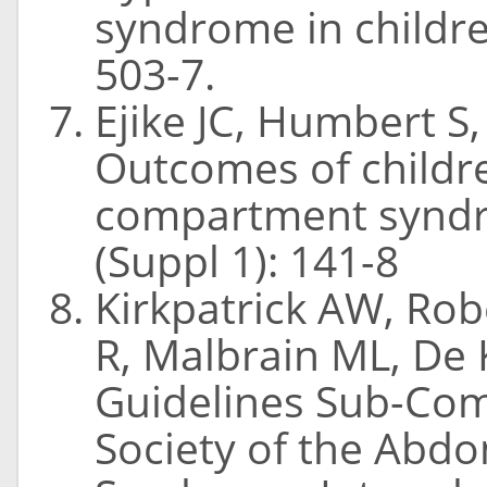
syndrome in children
503-7.
Ejike JC, Humbert S,
Outcomes of childr
compartment syndro
(Suppl 1): 141-8
Kirkpatrick AW, Rob
R, Malbrain ML, De K
Guidelines Sub-Com
Society of the Ab