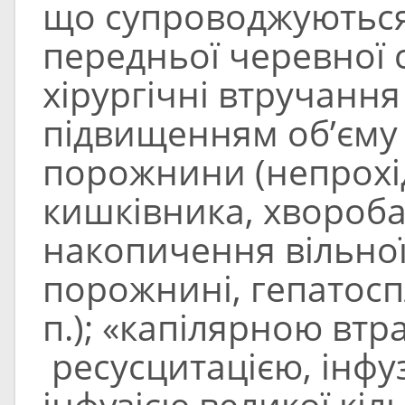
що супроводжуються
передньої черевної с
хірургічні втручання н
підвищенням об’єму 
порожнини (непрохід
кишківника, хвороба
накопичення вільної
порожнині, гепатоспл
п.); «капілярною вт
ресусцитацією, інфу
інфузією великої кіль