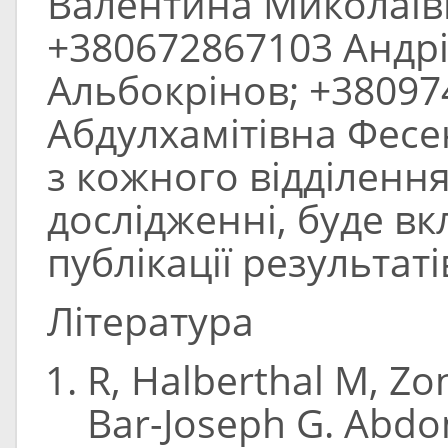
Валентина Миколаїв
+380672867103 Андр
Альбокрінов; +38097
Абдулхамітівна Фесе
з кожного відділення
дослідженні, буде в
публікації результат
Література
R, Halberthal M, Zon
Bar-Joseph G. Abd