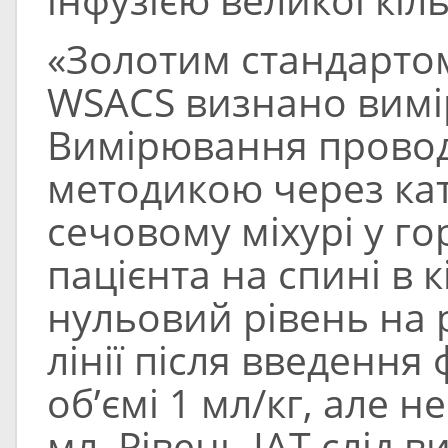
«Золотим стандартом
WSACS визнано вимі
Вимірювання провод
методикою через ка
сечовому міхурі у г
пацієнта на спині в 
нульовий рівень на р
лінії після введення
об’ємі 1 мл/кг, але н
мл. Рівень ІАТ слід в