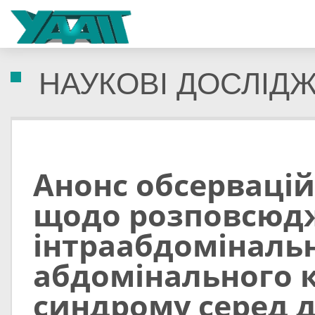
НАУКОВІ ДОСЛІД
Анонс обсерваці
щодо розповсюд
інтраабдомінально
абдомінального 
синдрому серед д