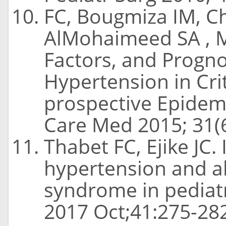
FC, Bougmiza IM, C
AlMohaimeed SA , M
Factors, and Progno
Hypertension in Criti
prospective Epidemi
Care Med 2015; 31(6
Thabet FC, Ejike JC.
hypertension and 
syndrome in pediatri
2017 Oct;41:275-282