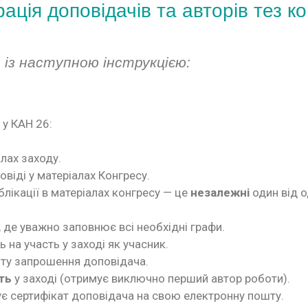
ація доповідачів та авторів тез к
із наступною інструкцією:
 у КАН 26:
алах заходу.
овіді у матеріалах Конгресу.
блікації в матеріалах конгресу — це
незалежні
один від о
, де уважно заповнює всі необхідні графи.
 на участь у заході як учасник.
ту запрошення доповідача.
ть
у заході (отримує виключно перший автор роботи).
ує сертифікат доповідача на свою електронну пошту.