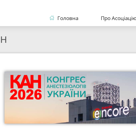
Головна
Про Асоціаці
CH