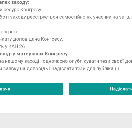
алах заходу:
й ресурс Конгресу.
боті заходу реєструється самостійно як учасник на загал
онгресі;
ікату доповідача Конгресу;
ь у КАН 26.
овіді у матеріалах Конгресу:
а нашому заході і одночасно опублікувати тези своєї доп
 заявку на доповідь і надіслати тези для публікації.
ідача
Надіслати