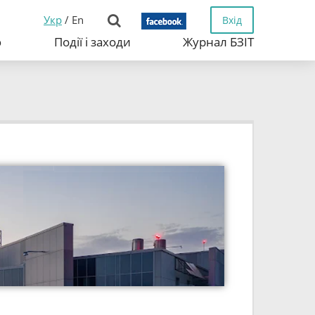
Укр
/
En
Вхід
ю
Події і заходи
Журнал БЗІТ