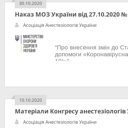
28.10.2020
N 2
30.10.2020
м. Киї
Наказ МОЗ України від 27.10.2020 №
Про затвердження
експертів МОЗ
Асоціація Анестезіологів України
Відповідно до пункту 
Міністерство охорони з
“Про внесення змін до Ст
затвердженого
допомоги «Коронавірусна
постановою Кабінету М
19)»”
від 25 березня 2015 ро
редакції постанови Каб
(більше…)
України від 24 січня 20
наказу Міністерства о
України від 21 березня
10.10.2020
«Про затвердження По
Матеріали Конгресу анестезіологів 
групи експертів МОЗ Ук
зареєстрованого в Міні
Асоціація Анестезіологів України
України 12 квітня 2017