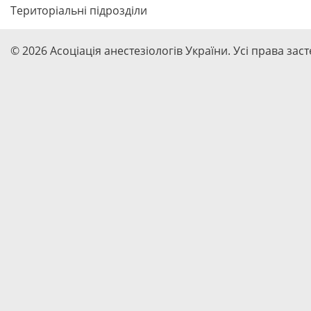
Територіальні підрозділи
19) Персональний скла
експертів МОЗ України
«Організація і управлі
© 2026 Асоціація анестезіологів України. Усі права зас
здоров’я»;
20) Персональний скла
експертів МОЗ України
«Ортопедія і травматол
ортопедія і травматоло
Комбустіологія»;
21) Персональний скла
експертів МОЗ України
«Отоларингологія. Дит
отоларингологія. Сурдо
Офтальмологія. Дитяч
офтальмологія»;
22) Персональний скла
експертів МОЗ України