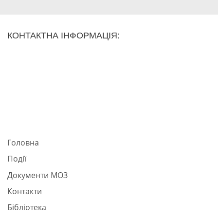
діагностика»;
14) Персональний скла
експертів МОЗ України
КОНТАКТНА ІНФОРМАЦІЯ:
«Медицина невідкладни
15) Персональний скла
експертів МОЗ України
«Неврологія. Дитяча не
Нейрохірургія. Дитяча 
16) Персональний скла
експертів МОЗ України
«Неонатологія»;
17) Персональний скла
Головна
експертів МОЗ України
Події
«Нефрологія. Дитяча н
Документи МОЗ
Урологія. Дитяча уролог
18) Персональний скла
Контакти
експертів МОЗ України
Бібліотека
«Онкологія»;