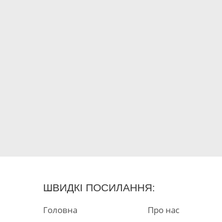
втручання. Проводитьс
пацієнта перед операці
ефекту премедикації. 
засобів та справного о
яку необхідно викорис
до індукції анестезії.
На другому етапі для оп
медичний персонал опер
й обов’язки всіх члені
обладнання, ідентифіку
хірург повинні описува
проведення антибіотико
На третьому етапі пров
інструментів, перевіряє
обговорюється план пі
ШВИДКІ ПОСИЛАННЯ:
Розроблені стандарти 
співтовариств, керівникі
Головна
Про нас
покращення та підтримк