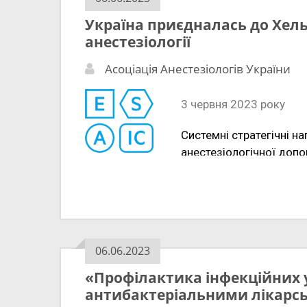
Україна приєдналась до Хель
анестезіології
Асоціація Анестезіологів України
3 червня 2023 року
Системні стратегічні н
анестезіологічної допо
пацієнтів були прийнят
анестезіологів (WFSA) 
анестезіологічної практ
Cтандарти WFSA були ад
керівництва професійни
06.06.2023
для поліпшення та підт
Головні положення зага
«Профілактика інфекційних 
1.
Професійний статус.
антибактеріальними лікарсь
базисної охорони здор