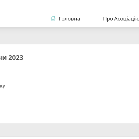
Головна
Про Асоціаці
ни 2023
ку