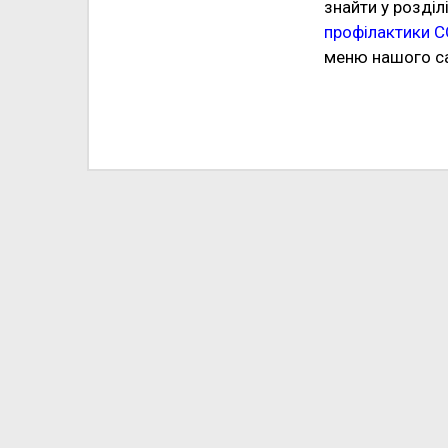
знайти у розділ
профілактики C
меню нашого са