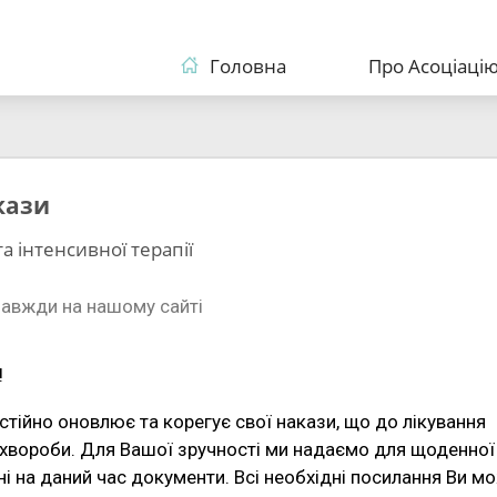
Головна
Про Асоціаці
кази
та інтенсивної терапії
завжди на нашому сайті
!
тійно оновлює та корегує свої накази, що до лікування
 хвороби. Для Вашої зручності ми надаємо для щоденної
і на даний час документи. Всі необхідні посилання Ви м