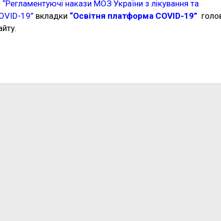
і
“Регламентуючі накази МОЗ України з лікування та
OVID-19”
вкладки
“Освітня платформа COVID-19”
голо
йту.