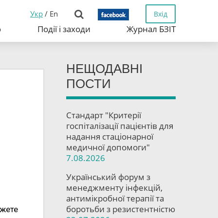
Укр
/
En
Вхід
ю
Події і заходи
Журнал БЗІТ
НЕЩОДАВНІ
ПОСТИ
Стандарт "Критерії
госпіталізації пацієнтів для
надання стаціонарної
медичної допомоги"
7.08.2026
Український форум з
менеджменту інфекцій,
антимікробної терапії та
боротьби з резистентністю
ожете