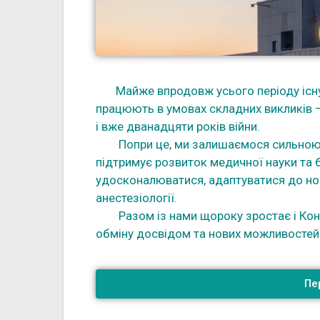
Майже впродовж усього періоду існува
працюють в умовах складних викликів —
і вже дванадцяти років війни.
Попри це, ми залишаємося сильною пр
підтримує розвиток медичної науки та
удосконалюватися, адаптуватися до нов
анестезіології.
Разом із нами щороку зростає і Конгр
обміну досвідом та нових можливостей
Пе