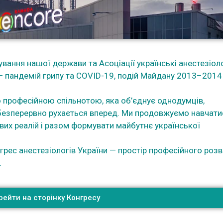
ння нашої держави та Асоціації українські анестезіол
 пандемій грипу та COVID-19, подій Майдану 2013–2014
офесійною спільнотою, яка об’єднує однодумців,
 безперервно рухається вперед. Ми продовжуємо навчати
их реалій і разом формувати майбутнє української
ес анестезіологів України — простір професійного розв
.
рейти на сторінку Конгресу