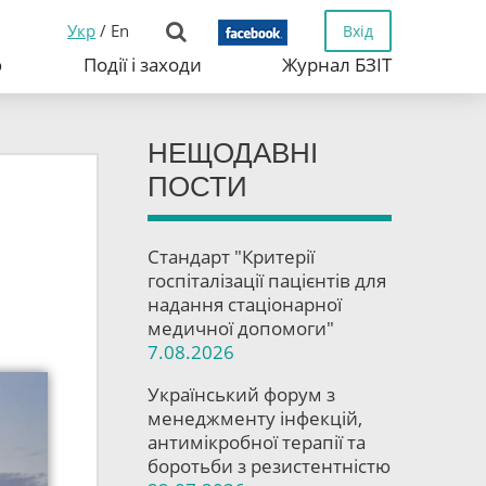
Укр
/
En
Вхід
ю
Події і заходи
Журнал БЗІТ
НЕЩОДАВНІ
ПОСТИ
Стандарт "Критерії
госпіталізації пацієнтів для
надання стаціонарної
медичної допомоги"
7.08.2026
Український форум з
менеджменту інфекцій,
антимікробної терапії та
боротьби з резистентністю