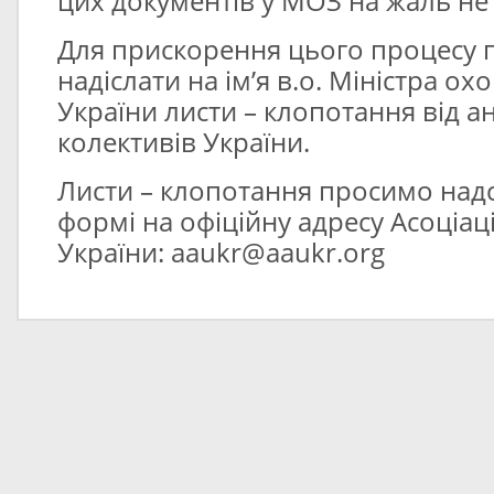
цих документів у МОЗ на жаль не 
Для прискорення цього процесу 
надіслати на ім’я в.о. Міністра о
України листи – клопотання від а
колективів України.
Листи – клопотання просимо надс
формі на офіційну адресу Асоціаці
України: aaukr@aaukr.org