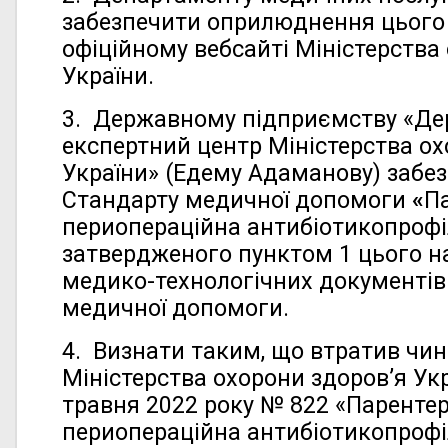
забезпечити оприлюднення цього 
офіційному вебсайті Міністерства
України.
3. Державному підприємству «Д
експертний центр Міністерства ох
України» (Едему Адаманову) забе
Стандарту медичної допомоги
«
П
периопераційна антибіотикопрофі
затвердженого пунктом 1 цього на
медико-технологічних документів 
медичної допомоги.
4. Визнати таким, що втратив чин
Міністерства охорони здоров’я Укр
травня 2022 року № 822 «Паренте
периопераційна антибіотикопрофі