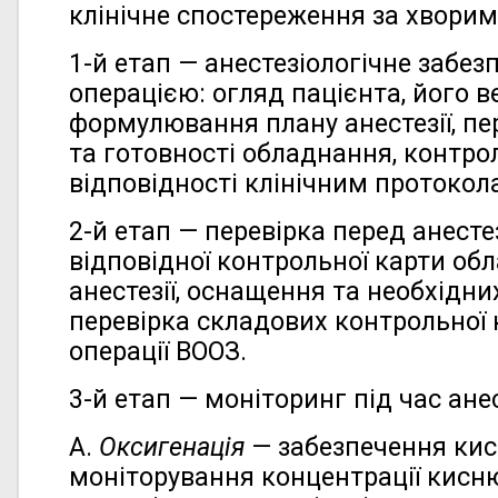
клінічне спостереження за хворим
1-й етап — анестезіологічне забез
операцією: огляд пацієнта, його в
формулювання плану анестезії, пе
та готовності обладнання, контрол
відповідності клінічним протокол
2-й етап — перевірка перед анест
відповідної контрольної карти об
анестезії, оснащення та необхідних
перевірка складових контрольної 
операції ВООЗ.
3-й етап — моніторинг під час анес
А.
Оксигенація
— забезпечення кис
моніторування концентрації кисн