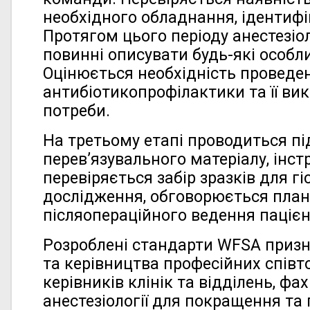
необхідного обладнання, ідентифі
Протягом цього періоду анестезіол
повинні описувати будь-які особли
Оцінюється необхідність проведе
антибіотикопрофілактики та її вик
потреби.
На третьому етапі проводиться п
перев’язувального матеріалу, інст
перевіряється забір зразків для гі
дослідження, обговорюється план
післяопераційного ведення пацієн
Розроблені стандарти WFSA призн
та керівництва професійних співт
керівників клінік та відділень, фах
анестезіології для покращення та