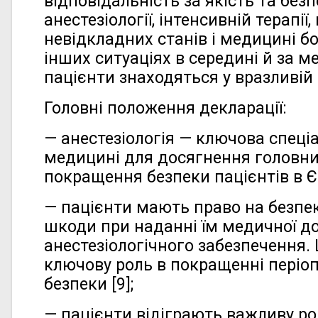
відповідальність за якість та безп
анестезіології, інтенсивній терапії
невідкладних станів і медицині бо
інших ситуаціях в середині й за м
пацієнти знаходяться у вразливій с
Головні положення декларації:
— анестезіологія — ключова спеціа
медицині для досягнення головних
покращення безпеки пацієнтів в Є
— пацієнти мають право на безпек
шкоди при наданні їм медичної д
анестезіологічного забезпечення. 
ключову роль в покращенні періоп
безпеки [9];
— пацієнти відіграють важливу ро