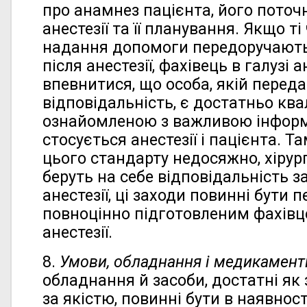
про анамнез пацієнта, його поточн
анестезії та її планування. Якщо ті
надання допомоги передоручаютьс
після анестезії, фахівець в галузі 
впевнитися, що особа, якій перед
відповідальність, є достатньо ква
ознайомленою з важливою інформ
стосується анестезії і пацієнта. Т
цього стандарту недосяжно, хірур
беруть на себе відповідальність 
анестезії, ці заходи повинні бути п
повноцінно підготовленим фахівце
анестезії.
8.
Умови, обладнання і медикамент
обладнання й засоби, достатні як з
за якістю, повинні бути в наявності