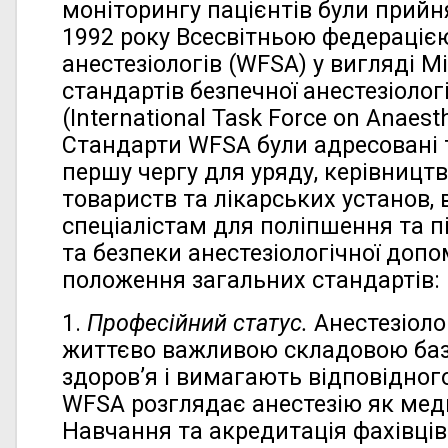
моніторингу пацієнтів були прийн
1992 року Всесвітньою федераціє
анестезіологів (WFSA) у вигляді 
стандартів безпечної анестезіолог
(International Task Force on Anaesth
Cтандарти WFSA були адресовані 
першу чергу для уряду, керівницт
товариств та лікарських установ, 
спеціалістам для поліпшення та п
та безпеки анестезіологічної допо
положення загальних стандартів:
1.
Професійний статус.
Анестезіоло
життєво важливою складовою баз
здоров’я і вимагають відповідног
WFSA розглядає анестезію як мед
Навчання та акредитація фахівців в