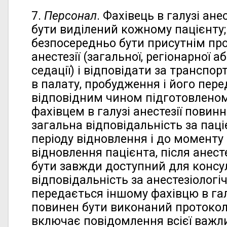
7.
Персонал
. Фахівець в галузі ане
бути виділений кожному пацієнту;
безпосередньо бути присутнім про
анестезії (загальної, регіонарної 
седації) і відповідати за транспо
в палату, пробудження і його пере
відповідним чином підготовленом
фахівцем в галузі анестезії повин
загальна відповідальність за пац
періоду відновлення і до моменту
відновлення пацієнта, після анесте
бути завжди доступний для консул
відповідальність за анестезіологі
передається іншому фахівцю в галу
повинен бути виконаний протокол
включає повідомлення всієї важли