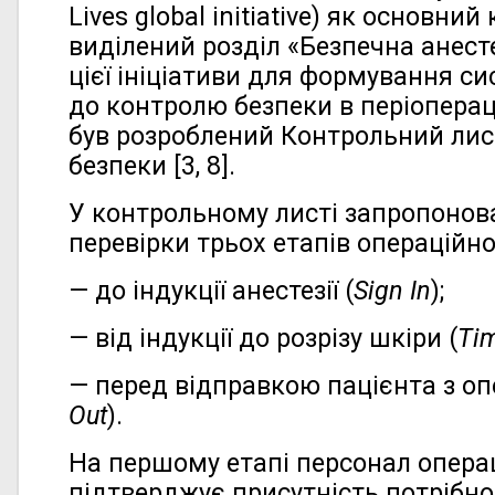
Lives global initiative) як основни
виділений розділ «Безпечна анесте
цієї ініціативи для формування с
до контролю безпеки в періоперац
був розроблений Контрольний лист
безпеки [3, 8].
У контрольному листі запропонов
перевірки трьох етапів операційно
— до індукції анестезії (
Sign In
);
— від індукції до розрізу шкіри (
Ti
— перед відправкою пацієнта з опе
Out
).
На першому етапі персонал опера
підтверджує присутність потрібно