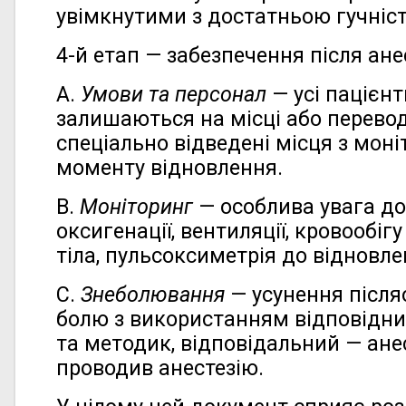
увімкнутими з достатньою гучніс
4-й етап — забезпечення після анес
А.
Умови та персонал
— усі пацієнт
залишаються на місці або перевод
спеціально відведені місця з мон
моменту відновлення.
В.
Моніторинг
— особлива увага до
оксигенації, вентиляції, кровообіг
тіла, пульсоксиметрія до відновле
С.
Знеболювання
— усунення після
болю з використанням відповідн
та методик, відповідальний — анес
проводив анестезію.