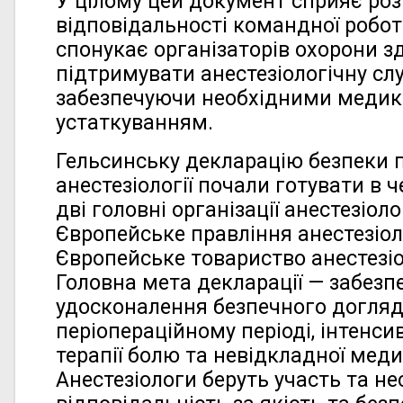
У цілому цей документ сприяє роз
відповідальності командної роботи
спонукає організаторів охорони з
підтримувати анестезіологічну сл
забезпечуючи необхідними меди
устаткуванням.
Гельсинську декларацію безпеки п
анестезіології почали готувати в ч
дві головні організації анестезіоло
Європейське правління анестезіоло
Європейське товариство анестезіол
Головна мета декларації — забезп
удосконалення безпечного догляд
періопераційному періоді, інтенси
терапії болю та невідкладної меди
Анестезіологи беруть участь та не