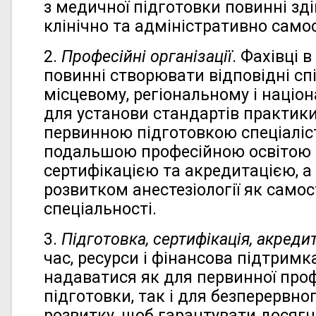
з медичної підготовки повинні з
клінічно та адміністративно самос
2.
Професійні організації
. Фахівці в
повинні створювати відповідні сп
місцевому, регіональному і націо
для установи стандартів практик
первинною підготовкою спеціалісті
подальшою професійною освітою 
сертифікацією та акредитацією, 
розвитком анестезіології як самос
спеціальності.
3.
Підготовка, сертифікація, акреди
час, ресурси і фінансова підтримк
надаватися як для первинної проф
підготовки, так і для безперервно
розвитку, щоб гарантувати досягн