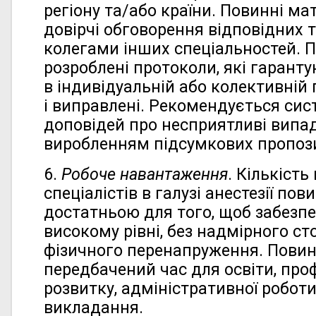
регіону та/або країни. Повинні ма
довірчі обговорення відповідних т
колегами інших спеціальностей. П
розроблені протоколи, які гарант
в індивідуальній або колективній 
і виправлені. Рекомендується си
доповідей про несприятливі випадк
виробленням підсумкових пропози
6.
Робоче навантаження
. Кількість
спеціалістів в галузі анестезії пов
достатньою для того, щоб забезпе
високому рівні, без надмірного с
фізичного перенапруження. Повин
передбачений час для освіти, про
розвитку, адміністративної роботи,
викладання.