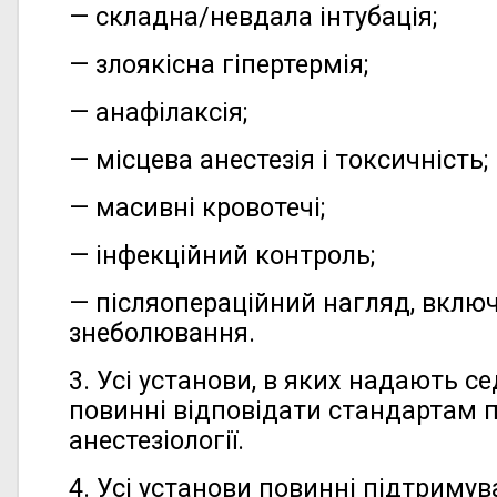
— складна/невдала інтубація;
— злоякісна гіпертермія;
— анафілаксія;
— місцева анестезія і токсичність;
— масивні кровотечі;
— інфекційний контроль;
— післяопераційний нагляд, вклю
знеболювання.
3. Усі установи, в яких надають с
повинні відповідати стандартам п
анестезіології.
4. Усі установи повинні підтриму