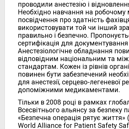
проводили анестезію і відновлення
Необхідно навчання на робочому м
посвідчення про здатність фахівц
використовувати той чи інший зр
правильно і безпечно. Пропонуєт
сертифікація для документування 
Анестезіологічне обладнання пов
відповідним національним та мі
стандартам. Кожен із рівнів орган
повинен бути забезпечений необ
для анестезії, серцево-легеневої ре
допоміжними медикаментами.
Тільки в 2008 році в рамках глобал
Всесвітнього альянсу за безпеку 
«Безпечна операція рятує життя» 
World Alliance for Patient Safety Sa