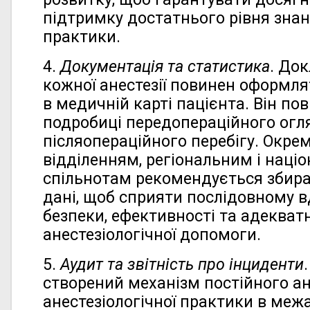
підтримку достатнього рівня знань
практики.
4.
Документація та статистика
. До
кожної анестезії повинен оформлят
в медичній карті пацієнта. Він п
подробиці передопераційного огл
післяопераційного перебігу. Окре
відділенням, регіональним і наці
спільнотам рекомендується збира
дані, щоб сприяти послідовному 
безпеки, ефективності та адекват
анестезіологічної допомоги.
5.
Аудит та звітність про інциденти
створений механізм постійного ан
анестезіологічної практики в межа