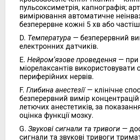
пульсоксиметрія, капнографія; ар
вимірювання автоматичне неінва
безперервне кожні 5 хв або частіш
D.
Температура
— безперервний ви
електронних датчиків.
Е.
Нейром’язове проведення
— при 
міорелаксантів використовувати 
периферійних нервів.
F.
Глибина анестезії
— клінічне спо
безперервний вимір концентрацій 
летючих анестетиків, за показан
оцінка функції мозку.
G.
Звукові сигнали та тривоги
— дос
сигнали та звукові тривоги трима