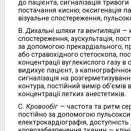
до пацієнта, сигналізація тривоги
постачання кисню; оксигенація п
візуальне спостереження, пульсок
В.
Дихальні шляхи та вентиляція
— к
спостереження, аускультація, пос
за допомогою прекардіального, п
або стравохідного стетоскопа, по
концентрації вуглекислого газу в с
видихує пацієнт, з капнографічно
сигналізація на розгерметизуван
контура, постійний вимір об’ємів 
концентрації летких анестетиків.
С.
Кровообіг
— частота та ритм се
постійно за допомогою пульсокси
електрокардіографія, доступність
кровозабезпечення тканин — кліні