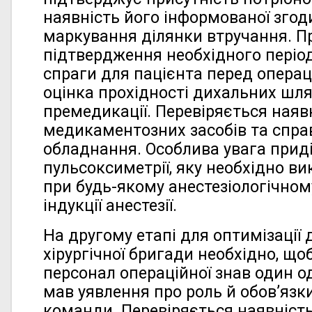
наявність його інформованої згод
маркування ділянки втручання. П
підтвердження необхідного період
спраги для пацієнта перед операц
оцінка прохідності дихальних шля
премедикації. Перевіряється наяв
медикаментозних засобів та спра
обладнання. Особлива увага прид
пульсоксиметрії, яку необхідно в
при будь-якому анестезіологічном
індукції анестезії.
На другому етапі для оптимізації 
хірургічної бригади необхідно, щ
персонал операційної знав один од
мав уявлення про роль й обов’язки
команди. Перевіряється наявність